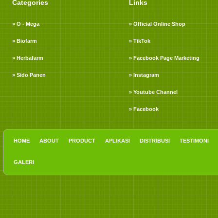
Categories
Links
» O - Mega
» Official Online Shop
» Biofarm
» TikTok
» Herbafarm
» Facebook Page Marketing
» Sido Panen
» Instagram
» Youtube Channel
» Facebook
HOME
ABOUT
PRODUCT
APLIKASI
DISTRIBUSI
TESTIMONI
GALERI