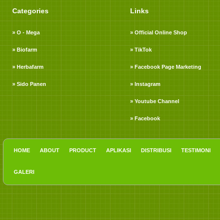
Categories
Links
» O - Mega
» Official Online Shop
» Biofarm
» TikTok
» Herbafarm
» Facebook Page Marketing
» Sido Panen
» Instagram
» Youtube Channel
» Facebook
HOME
ABOUT
PRODUCT
APLIKASI
DISTRIBUSI
TESTIMONI
GALERI