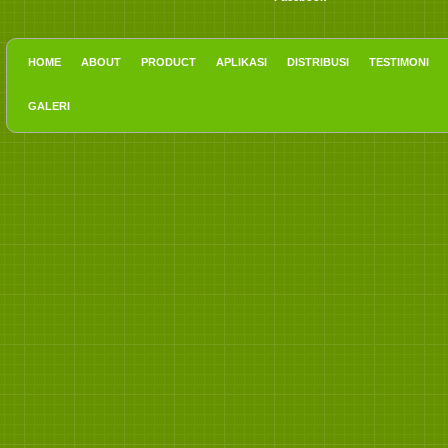
HOME
ABOUT
PRODUCT
APLIKASI
DISTRIBUSI
TESTIMONI
GALERI