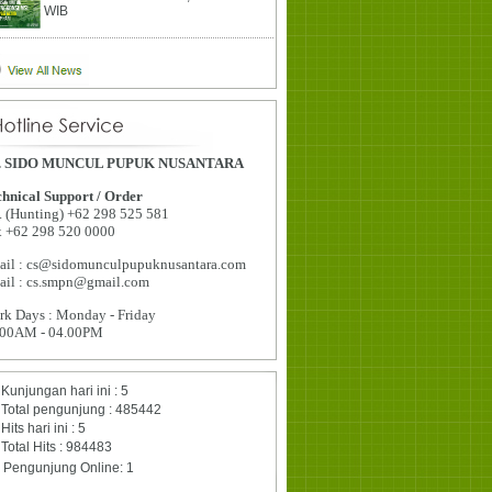
WIB
. SIDO MUNCUL PUPUK NUSANTARA
hnical Support / Order
. (Hunting) +62 298 525 581
x +62 298 520 0000
ail : cs@sidomunculpupuknusantara.com
ail : cs.smpn@gmail.com
k Days : Monday - Friday
.00AM - 04.00PM
Kunjungan hari ini : 5
Total pengunjung : 485442
Hits hari ini : 5
Total Hits : 984483
Pengunjung Online: 1