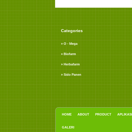
Categories
» O - Mega
» Biofarm
» Herbafarm
» Sido Panen
HOME
ABOUT
PRODUCT
APLIKAS
GALERI