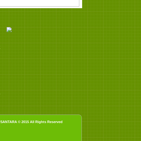
K
/
NTARA © 2015 All Rights Reserved