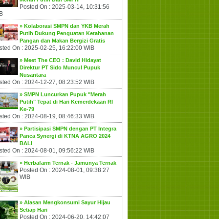
Posted On : 2025-03-14, 10:31:56
B
» Kolaborasi SMPN dan YKB Merah
Putih Dukung Penguatan Ketahanan
Pangan dan Makan Bergizi Gratis
sted On : 2025-02-25, 16:22:00 WIB
» Meet The CEO : David Hidayat
Direktur PT Sido Muncul Pupuk
Nusantara
sted On : 2024-12-27, 08:23:52 WIB
» SMPN Luncurkan Pupuk "Merah
Putih" Tepat di Hari Kemerdekaan RI
Ke-79
sted On : 2024-08-19, 08:46:33 WIB
» Partisipasi SMPN dengan PT Integra
Panca Synergi di KTNA AGRO 2024
BALI
sted On : 2024-08-01, 09:56:22 WIB
» Herbafarm Ternak - Jamunya Ternak
Posted On : 2024-08-01, 09:38:27
WIB
» Alasan Mengkonsumi Sayur Hijau
Setiap Hari
Posted On : 2024-06-20, 14:42:07