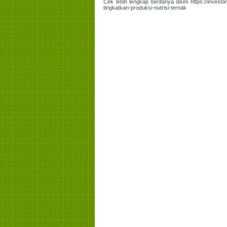
Cek lebih lengkap beritanya disini https://inve
tingkatkan-produksi-nutrisi-ternak