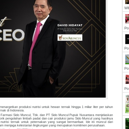
WI
Po
Po
Po
Po
argetkan produksi nutrisi untuk hewan ternak hingga 1 miliar liter per tahun
rnak di Indonesia.
 Farmasi Sido Muncul, Tbk. dan PT Sido Muncul Pupuk Nusantara menjelaskan
brik pengolahan limbah padat dan cair produksi jamu Sido Muncul yang hasilnya
nutrisi ternak untuk peternakan yang sangat bermanfaat. Ide ini muncul dari
alam menjaga kelestarian lingkungan yang merupakan komitmen perusahaan.