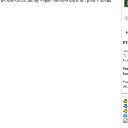
stor.id/business/384555/dukung-program-pemerintah-sido-muncul-pupuk-nusantara-
PT
Tec
Tel
Fa
Em
Em
Wor
08