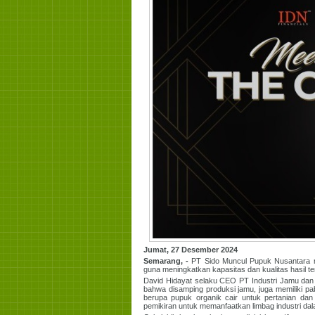
Jumat, 27 Desember 2024
Semarang, -
PT Sido Muncul Pupuk Nusantara men
guna meningkatkan kapasitas dan kualitas hasil te
David Hidayat selaku CEO PT Industri Jamu dan
bahwa disamping produksi jamu, juga memiliki pa
berupa pupuk organik cair untuk pertanian dan 
pemikiran untuk memanfaatkan limbag industri d