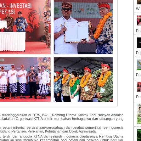
WI
Po
Po
Po
Po
iselenggarakan di DTW, BALI. Rembug Utama Kontak Tani Nelayan Andalan
 diadakan Organisasi KTNA untuk membahas berbagai isu dan tantangan yang
nian, petani milenial, perusahaan-perusahaan dan pejabat pemerintah se-Indonesia
ibidang Pertanian, Perikanan, Kehutanan dan Objek Agrowisata.
ng terdiri dari anggota KTNA dari seluruh Indonesia diantaranya Rembug Utama
iatan ini juga membuka kesempatan bagi petani dan nelayan untuk bertukar