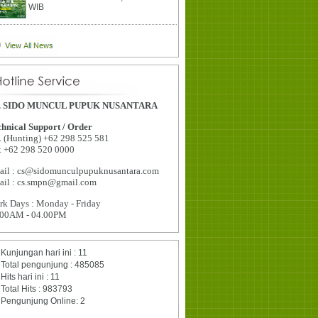
WIB
. SIDO MUNCUL PUPUK NUSANTARA
hnical Support / Order
. (Hunting) +62 298 525 581
x +62 298 520 0000
ail : cs@sidomunculpupuknusantara.com
ail : cs.smpn@gmail.com
k Days : Monday - Friday
.00AM - 04.00PM
Kunjungan hari ini : 11
Total pengunjung : 485085
Hits hari ini : 11
Total Hits : 983793
Pengunjung Online: 2