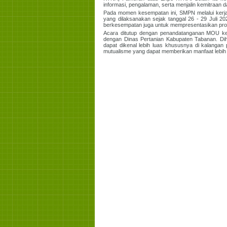
informasi, pengalaman, serta menjalin kemitraan 
Pada momen kesempatan ini, SMPN melalui kerjas
yang dilaksanakan sejak tanggal 26 - 29 Juli 2
berkesempatan juga untuk mempresentasikan pr
Acara ditutup dengan penandatanganan MOU ker
dengan Dinas Pertanian Kabupaten Tabanan. Dih
dapat dikenal lebih luas khususnya di kalangan 
mutualisme yang dapat memberikan manfaat lebih