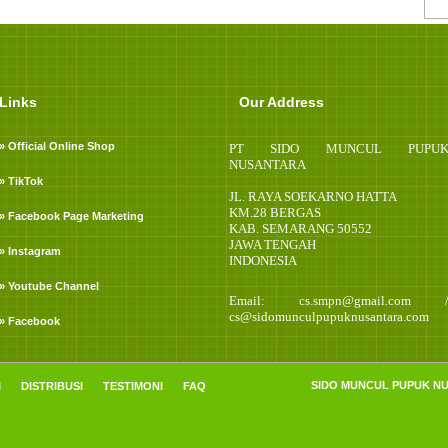
Links
Our Address
» Official Online Shop
PT SIDO MUNCUL PUPU
NUSANTARA
» TikTok
JL. RAYA SOEKARNO HATTA
KM.28 BERGAS
» Facebook Page Marketing
KAB. SEMARANG 50552
JAWA TENGAH
» Instagram
INDONESIA
» Youtube Channel
Email: cs.smpn@gmail.com 
cs@sidomunculpupuknusantara.com
» Facebook
SIDO MUNCUL PUPUK NUSA
I
DISTRIBUSI
TESTIMONI
FAQ