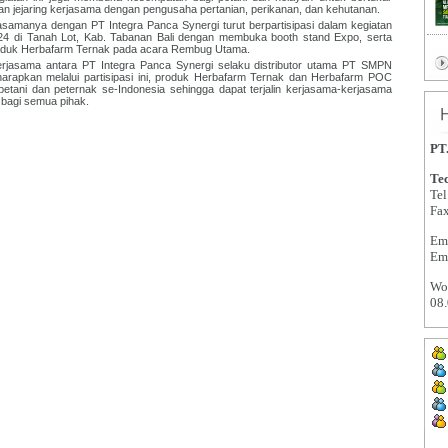
dan jejaring kerjasama dengan pengusaha pertanian, perikanan, dan kehutanan.
amanya dengan PT Integra Panca Synergi turut berpartisipasi dalam kegiatan
024 di Tanah Lot, Kab. Tabanan Bali dengan membuka booth stand Expo, serta
oduk Herbafarm Ternak pada acara Rembug Utama.
jasama antara PT Integra Panca Synergi selaku distributor utama PT SMPN
arapkan melalui partisipasi ini, produk Herbafarm Ternak dan Herbafarm POC
petani dan peternak se-Indonesia sehingga dapat terjalin kerjasama-kerjasama
 bagi semua pihak.
PT
Tec
Tel
Fa
Em
Em
Wor
08