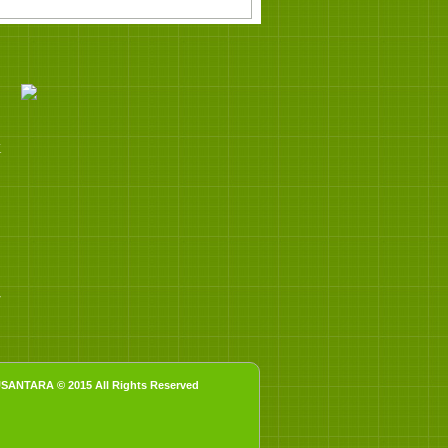
K
/
NTARA © 2015 All Rights Reserved