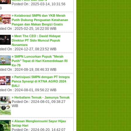
Posted On : 2025-03-14, 10:31:56
B
» Kolaborasi SMPN dan YKB Merah
Putih Dukung Penguatan Ketahanan
Pangan dan Makan Bergizi Gratis
sted On : 2025-02-25, 16:22:00 WIB
» Meet The CEO : David Hidayat
Direktur PT Sido Muncul Pupuk
Nusantara
sted On : 2024-12-27, 08:23:52 WIB
» SMPN Luncurkan Pupuk "Merah
Putih" Tepat di Hari Kemerdekaan RI
Ke-79
sted On : 2024-08-19, 08:46:33 WIB
» Partisipasi SMPN dengan PT Integra
Panca Synergi di KTNA AGRO 2024
BALI
sted On : 2024-08-01, 09:56:22 WIB
» Herbafarm Ternak - Jamunya Ternak
Posted On : 2024-08-01, 09:38:27
WIB
» Alasan Mengkonsumi Sayur Hijau
Setiap Hari
Posted On : 2024-06-20, 14:42:07