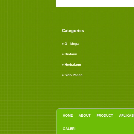
Categories
» O - Mega
» Biofarm
» Herbafarm
» Sido Panen
HOME
ABOUT
PRODUCT
APLIKAS
GALERI