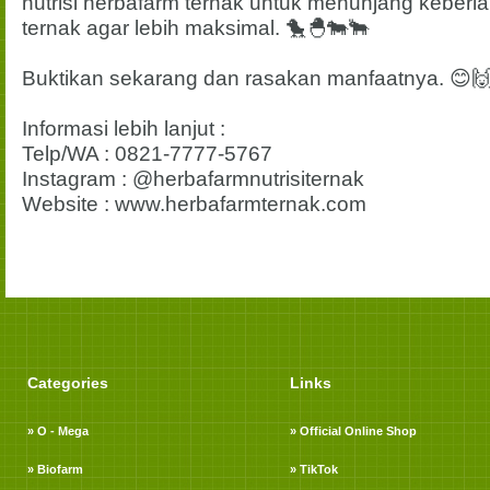
nutrisi herbafarm ternak untuk menunjang kebe
ternak agar lebih maksimal. 🐤🐣🐄🐂
Buktikan sekarang dan rasakan manfaatnya. 😊
Informasi lebih lanjut :
Telp/WA : 0821-7777-5767
Instagram : @herbafarmnutrisiternak
Website : www.herbafarmternak.com
Categories
Links
» O - Mega
» Official Online Shop
» Biofarm
» TikTok