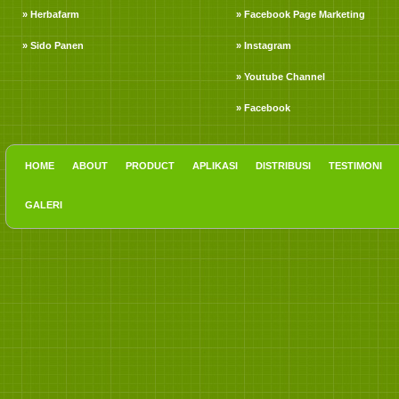
» Herbafarm
» Facebook Page Marketing
» Sido Panen
» Instagram
» Youtube Channel
» Facebook
HOME
ABOUT
PRODUCT
APLIKASI
DISTRIBUSI
TESTIMONI
GALERI