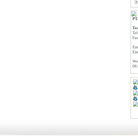
PT
Tec
Tel
Fa
Em
Em
Wor
08