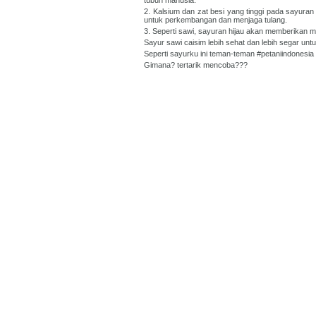
tubuh manusia.
2. Kalsium dan zat besi yang tinggi pada sayura
untuk perkembangan dan menjaga tulang.
3. Seperti sawi, sayuran hijau akan memberikan 
Sayur sawi caisim lebih sehat dan lebih segar unt
Seperti sayurku ini teman-teman #petaniindones
Gimana? tertarik mencoba???