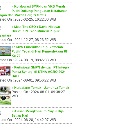
» Kolaborasi SMPN dan YKB Merah
Putih Dukung Penguatan Ketahanan
ngan dan Makan Bergizi Gratis
sted On : 2025-02-25, 16:22:00 WIB
» Meet The CEO : David Hidayat
Direktur PT Sido Muncul Pupuk
santara
sted On : 2024-12-27, 08:23:52 WIB
» SMPN Luncurkan Pupuk "Merah
Putih" Tepat di Hari Kemerdekaan RI
Ke-79
sted On : 2024-08-19, 08:46:33 WIB
» Partisipasi SMPN dengan PT Integra
Panca Synergi di KTNA AGRO 2024
BALI
sted On : 2024-08-01, 09:56:22 WIB
» Herbafarm Ternak - Jamunya Ternak
Posted On : 2024-08-01, 09:38:27
WIB
» Alasan Mengkonsumi Sayur Hijau
Setiap Hari
sted On : 2024-06-20, 14:42:07 WIB