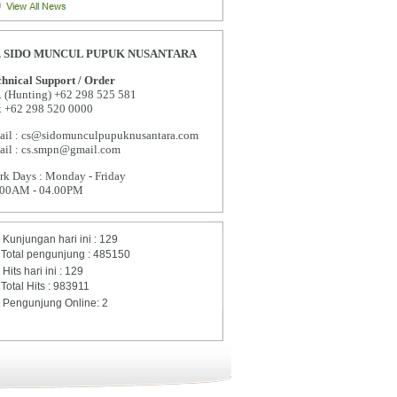
. SIDO MUNCUL PUPUK NUSANTARA
hnical Support / Order
. (Hunting) +62 298 525 581
x +62 298 520 0000
ail : cs@sidomunculpupuknusantara.com
ail : cs.smpn@gmail.com
k Days : Monday - Friday
.00AM - 04.00PM
Kunjungan hari ini : 129
Total pengunjung : 485150
Hits hari ini : 129
Total Hits : 983911
Pengunjung Online: 2