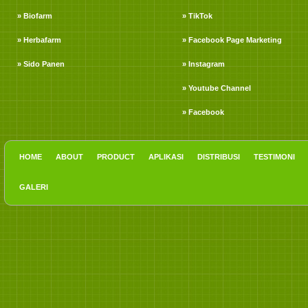
» Biofarm
» TikTok
» Herbafarm
» Facebook Page Marketing
» Sido Panen
» Instagram
» Youtube Channel
» Facebook
HOME
ABOUT
PRODUCT
APLIKASI
DISTRIBUSI
TESTIMONI
GALERI