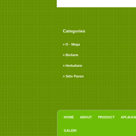
Categories
» O - Mega
» Biofarm
» Herbafarm
» Sido Panen
HOME
ABOUT
PRODUCT
APLIKAS
GALERI