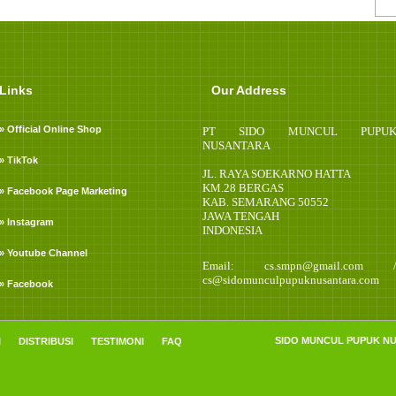
Links
Our Address
» Official Online Shop
PT SIDO MUNCUL PUPU
NUSANTARA
» TikTok
JL. RAYA SOEKARNO HATTA
KM.28 BERGAS
» Facebook Page Marketing
KAB. SEMARANG 50552
JAWA TENGAH
» Instagram
INDONESIA
» Youtube Channel
Email: cs.smpn@gmail.com 
cs@sidomunculpupuknusantara.com
» Facebook
SIDO MUNCUL PUPUK NUSA
I
DISTRIBUSI
TESTIMONI
FAQ