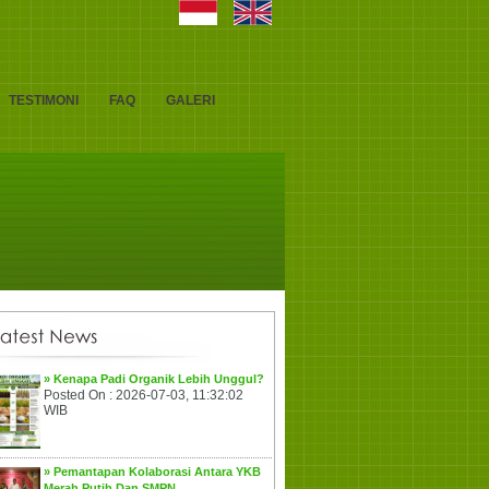
TESTIMONI
FAQ
GALERI
» Kenapa Padi Organik Lebih Unggul?
Posted On : 2026-07-03, 11:32:02
WIB
» Pemantapan Kolaborasi Antara YKB
Merah Putih Dan SMPN