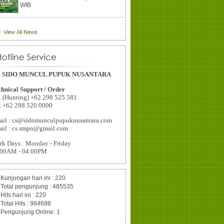
WIB
. SIDO MUNCUL PUPUK NUSANTARA
hnical Support / Order
. (Hunting) +62 298 525 581
x +62 298 520 0000
ail : cs@sidomunculpupuknusantara.com
ail : cs.smpn@gmail.com
k Days : Monday - Friday
.00AM - 04.00PM
Kunjungan hari ini : 220
Total pengunjung : 485535
Hits hari ini : 220
Total Hits : 984698
Pengunjung Online: 1