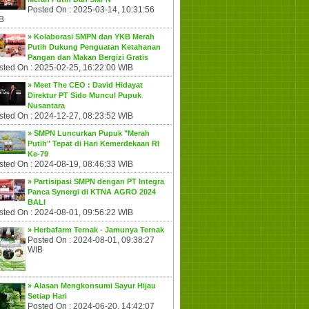
Posted On : 2025-03-14, 10:31:56
B
» Kolaborasi SMPN dan YKB Merah
Putih Dukung Penguatan Ketahanan
Pangan dan Makan Bergizi Gratis
sted On : 2025-02-25, 16:22:00 WIB
» Meet The CEO : David Hidayat
Direktur PT Sido Muncul Pupuk
Nusantara
sted On : 2024-12-27, 08:23:52 WIB
» SMPN Luncurkan Pupuk "Merah
Putih" Tepat di Hari Kemerdekaan RI
Ke-79
sted On : 2024-08-19, 08:46:33 WIB
» Partisipasi SMPN dengan PT Integra
Panca Synergi di KTNA AGRO 2024
BALI
sted On : 2024-08-01, 09:56:22 WIB
» Herbafarm Ternak - Jamunya Ternak
Posted On : 2024-08-01, 09:38:27
WIB
» Alasan Mengkonsumi Sayur Hijau
Setiap Hari
Posted On : 2024-06-20, 14:42:07