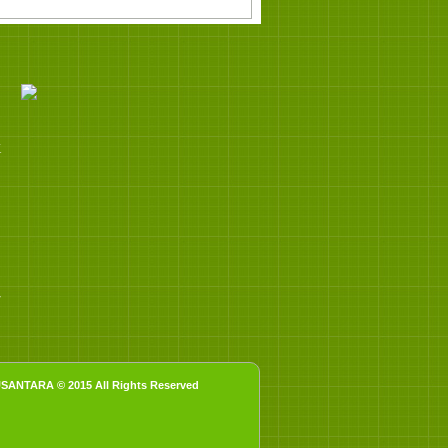
K
/
NTARA © 2015 All Rights Reserved