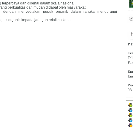
 terpercaya dan dikenal dalam skala nasional.
ang berkualitas dan mudah didapat oleh masyarakat.
h dengan menyediakan pupuk organik dalam rangka mengurangi
.
uk organik kepada jaringan retail nasional.
PT
Tec
Tel
Fa
Em
Em
Wor
08